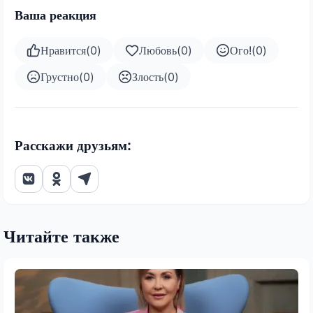
Ваша реакция
Нравится
(
0
)
Любовь
(
0
)
Ого!
(
0
)
Грустно
(
0
)
Злость
(
0
)
Расскажи друзьям:
Читайте также