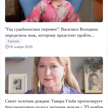
"Год судьбоносных перемен": Василиса Володина
определила знак, которому предстоит пройти
испытание, меняющее все
Гороскоп
19 ноября 2025
Смоет золотым дождем: Тамара Глоба прогнозирует
бриллиантовую полосу четырем знакам с 20 ноября