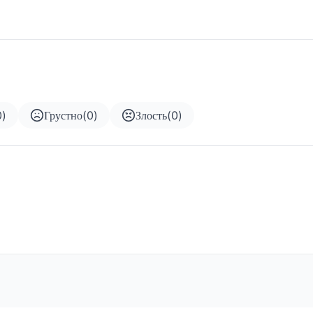
0
)
Грустно
(
0
)
Злость
(
0
)