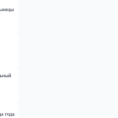
льницы
льный
а года