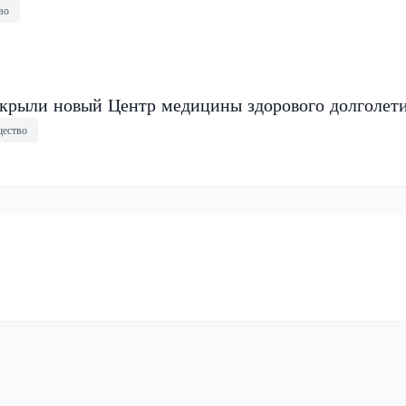
во
крыли новый Центр медицины здорового долголет
ество