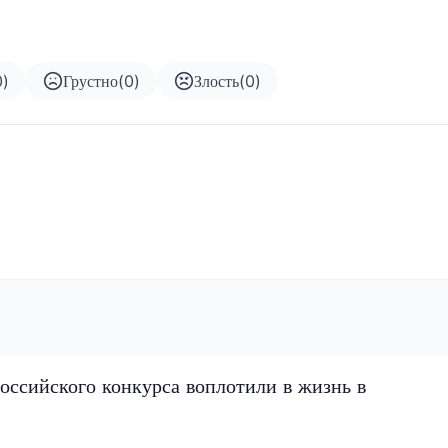
0
)
Грустно
(
0
)
Злость
(
0
)
оссийского конкурса воплотили в жизнь в