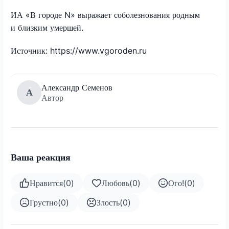
ИА «В городе N» выражает соболезнования родным
и близким умершей.
Источник: https://www.vgoroden.ru
Александр Семенов
А
Автор
Ваша реакция
Нравится
(
0
)
Любовь
(
0
)
Ого!
(
0
)
Грустно
(
0
)
Злость
(
0
)