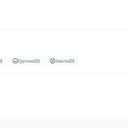
0
)
Грустно
(
0
)
Злость
(
0
)