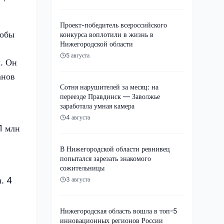
Проект-победитель всероссийского
кобы
конкурса воплотили в жизнь в
Нижегородской области
5 августа
ы. Он
анов
Сотня нарушителей за месяц: на
переезде Правдинск — Заволжье
заработала умная камера
4 августа
1 млн
В Нижегородской области ревнивец
попытался зарезать знакомого
сожительницы
. 4
3 августа
Нижегородская область вошла в топ-5
инновационных регионов России