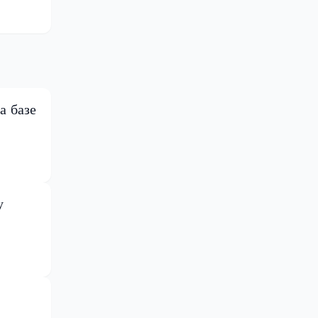
а базе
у