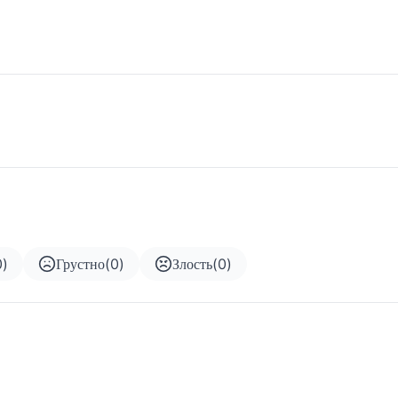
0
)
Грустно
(
0
)
Злость
(
0
)