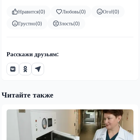
Нравится
(
0
)
Любовь
(
0
)
Ого!
(
0
)
Грустно
(
0
)
Злость
(
0
)
Расскажи друзьям:
Читайте также