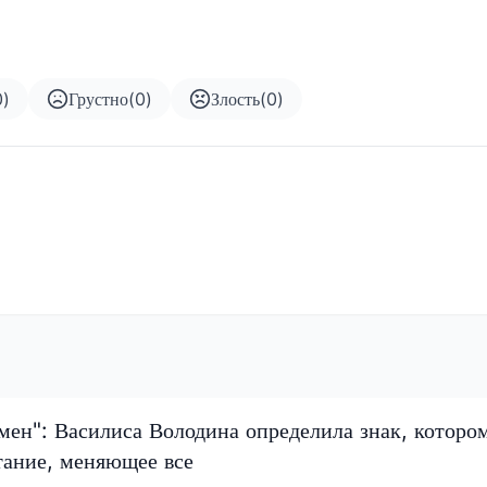
0
)
Грустно
(
0
)
Злость
(
0
)
мен": Василиса Володина определила знак, которо
тание, меняющее все