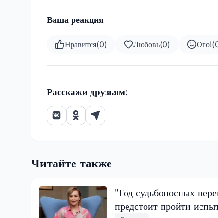
Ваша реакция
Нравится
(
0
)
Любовь
(
0
)
Ого!
(
Расскажи друзьям:
Читайте также
"Год судьбоносных пере
предстоит пройти испы