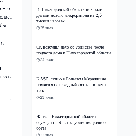
ое-то
В Нижегородской области показали
дизайн нового микрорайона на 2,5
елает
тысячи человек
 бы
25 июля
у,
СК возбудил дело об убийстве после
поджога дома в Нижегородской области
24 июля
й
йтесь
К 650-летию в Большом Мурашкине
появится пешеходный фонтан и памп-
трек
23 июля
Житель Нижегородской области
осуждён на 9 лет за убийство родного
брата
22 июля