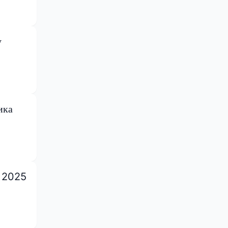
у
ика
е 2025