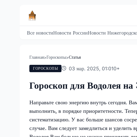
Все новости
Новости России
Новости Нижегородско
Главная
Гороскопы
Статья
>
>
03 мар. 2025, 01:01
0
+
ГОРОСКОПЫ
Гороскоп для Водолея на
Направьте свою энергию внутрь сегодня. Вам
выполнить, в порядке приоритетности. Теп
систематизацию. У вас больше шансов сосре
случае. Вам следует замедлиться и уделить 
Водолея Вам больше не нужно принимать вит