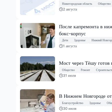
Нижегородская область
Общество
2 августа
После капремонта в ниж
бокс-корпус
Дети
Здоровье
Нижний Новгор
1 августа
Мост через Тёшу готов 
Общество
Ремонт
Строительст
31 июля
В Нижнем Новгороде от
Благоустройство
Здоровье
Общ
30 июля