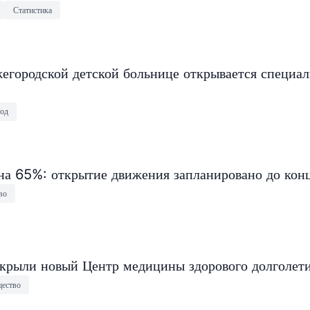
Статистика
егородской детской больнице открывается специа
од
на 65%: открытие движения запланировано до конц
во
крыли новый Центр медицины здорового долголет
ество