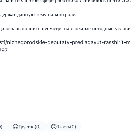
во занятых в этой сфере работников снизилось почти 5%.
держат данную тему на контроле.
далось выполнить несмотря на сложные погодные услови
ti/nizhegorodskie-deputaty-predlagayut-rasshirit-m
797
0
)
Грустно
(
0
)
Злость
(
0
)