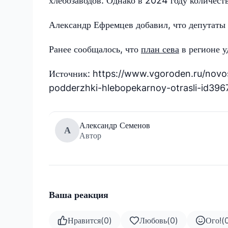
хлебозаводов. Однако в 2024 году количест
Александр Ефремцев добавил, что депутаты 
Ранее сообщалось, что
план сева
в регионе у
Источник: https://www.vgoroden.ru/novos
podderzhki-hlebopekarnoy-otrasli-id396
Александр Семенов
А
Автор
Ваша реакция
Нравится
(
0
)
Любовь
(
0
)
Ого!
(