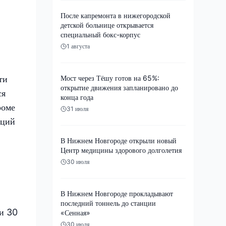
После капремонта в нижегородской
детской больнице открывается
специальный бокс-корпус
1 августа
ти
Мост через Тёшу готов на 65%:
открытие движения запланировано до
ся
конца года
роме
31 июля
аций
В Нижнем Новгороде открыли новый
Центр медицины здорового долголетия
30 июля
В Нижнем Новгороде прокладывают
последний тоннель до станции
ти 30
«Сенная»
30 июля