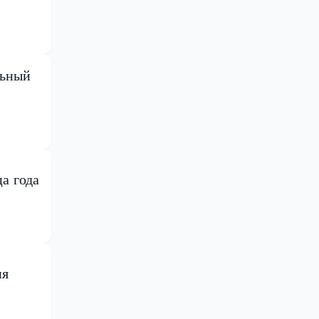
льный
а года
ия