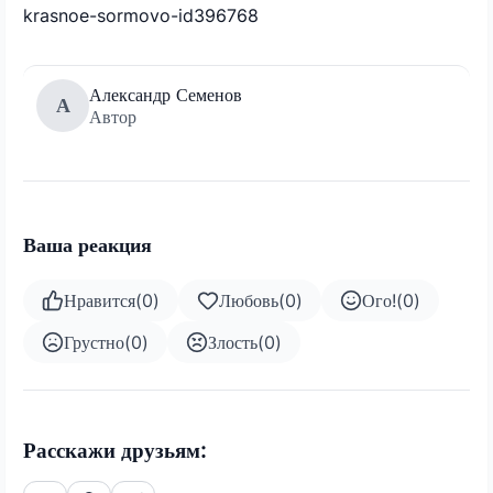
krasnoe-sormovo-id396768
Александр Семенов
А
Автор
Ваша реакция
Нравится
(
0
)
Любовь
(
0
)
Ого!
(
0
)
Грустно
(
0
)
Злость
(
0
)
Расскажи друзьям: