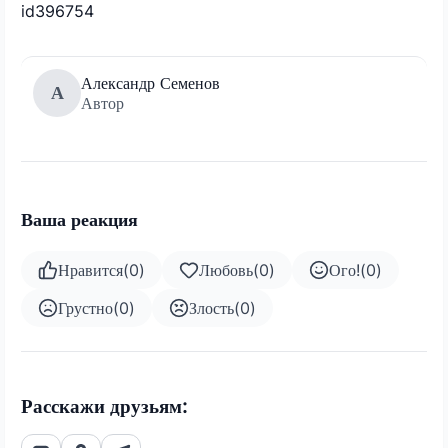
id396754
Александр Семенов
А
Автор
Ваша реакция
Нравится
(
0
)
Любовь
(
0
)
Ого!
(
0
)
Грустно
(
0
)
Злость
(
0
)
Расскажи друзьям: