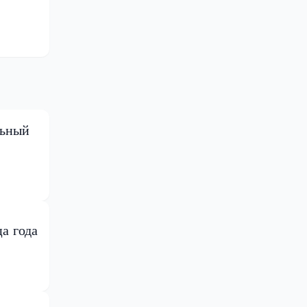
льный
а года