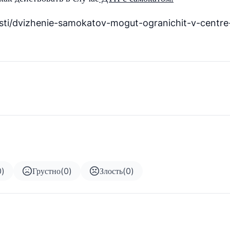
sti/dvizhenie-samokatov-mogut-ogranichit-v-centre
0
)
Грустно
(
0
)
Злость
(
0
)