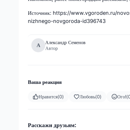
Источник: https://www.vgoroden.ru/novo
nizhnego-novgoroda-id396743
Александр Семенов
А
Автор
Ваша реакция
Нравится
(
0
)
Любовь
(
0
)
Ого!
(
Расскажи друзьям: