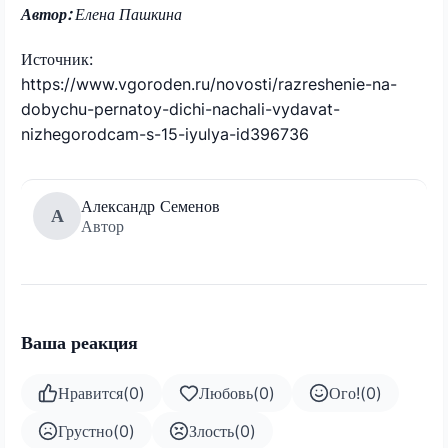
Автор:
Елена Пашкина
Источник:
https://www.vgoroden.ru/novosti/razreshenie-na-
dobychu-pernatoy-dichi-nachali-vydavat-
nizhegorodcam-s-15-iyulya-id396736
Александр Семенов
А
Автор
Ваша реакция
Нравится
(
0
)
Любовь
(
0
)
Ого!
(
0
)
Грустно
(
0
)
Злость
(
0
)