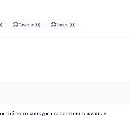
0
)
Грустно
(
0
)
Злость
(
0
)
оссийского конкурса воплотили в жизнь в