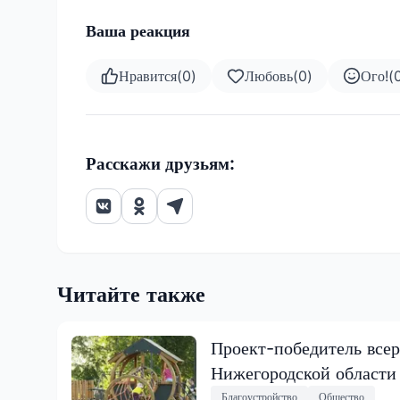
Ваша реакция
Нравится
(
0
)
Любовь
(
0
)
Ого!
(
Расскажи друзьям:
Читайте также
Проект-победитель всер
Нижегородской области
Благоустройство
Общество