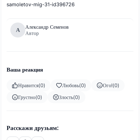
samoletov-mig-31-id396726
Александр Семенов
А
Автор
Ваша реакция
Нравится
(
0
)
Любовь
(
0
)
Ого!
(
0
)
Грустно
(
0
)
Злость
(
0
)
Расскажи друзьям: