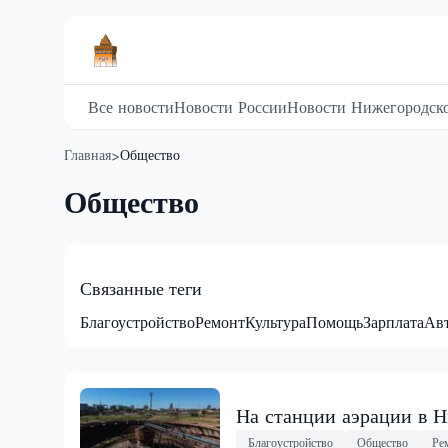
Все новости
Новости России
Новости Нижегородско
Главная
Общество
>
Общество
Связанные теги
Благоустройство
Ремонт
Культура
Помощь
Зарплата
Ав
На станции аэрации в Н
Благоустройство
Общество
Ре