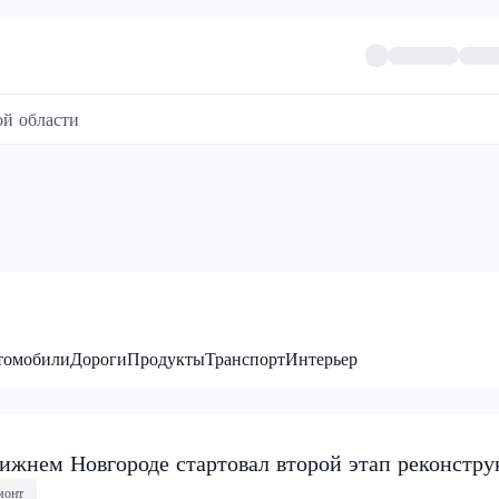
й области
томобили
Дороги
Продукты
Транспорт
Интерьер
ижнем Новгороде стартовал второй этап реконстр
монт