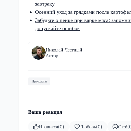
завтраку
Осенний уход за грядками после картофел
Забудьте о пенке при варке мяса: запомни
допускайте ошибок
Николай Честный
Автор
Продукты
Ваша реакция
Нравится
(
0
)
Любовь
(
0
)
Ого!
(