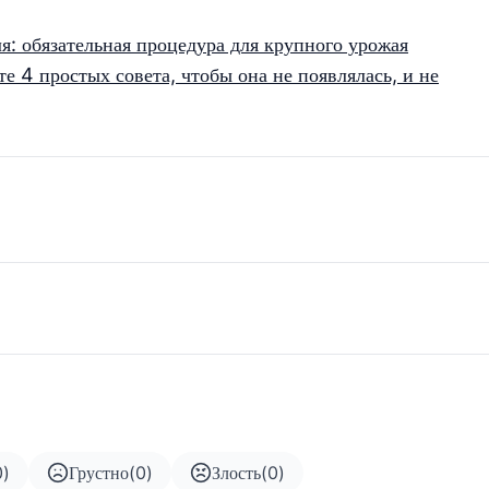
я: обязательная процедура для крупного урожая
те 4 простых совета, чтобы она не появлялась, и не
0
)
Грустно
(
0
)
Злость
(
0
)