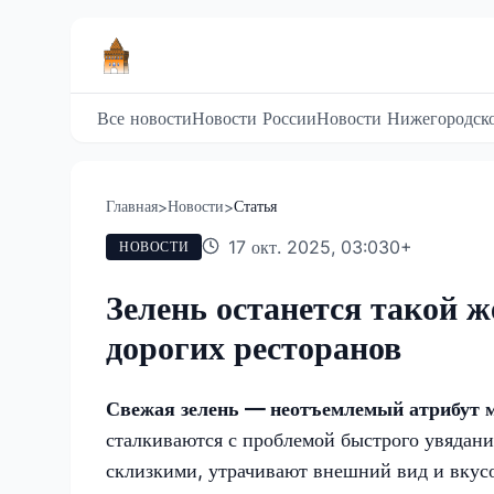
Все новости
Новости России
Новости Нижегородско
Главная
Новости
Статья
>
>
17 окт. 2025, 03:03
0
+
НОВОСТИ
Зелень останется такой ж
дорогих ресторанов
Свежая зелень — неотъемлемый атрибут м
сталкиваются с проблемой быстрого увядани
склизкими, утрачивают внешний вид и вкусо