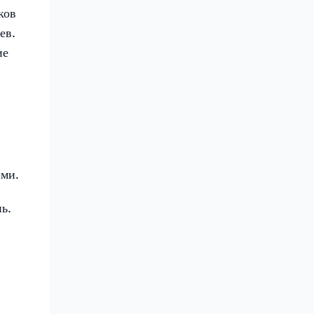
ков
ев.
ие
ими.
ь.