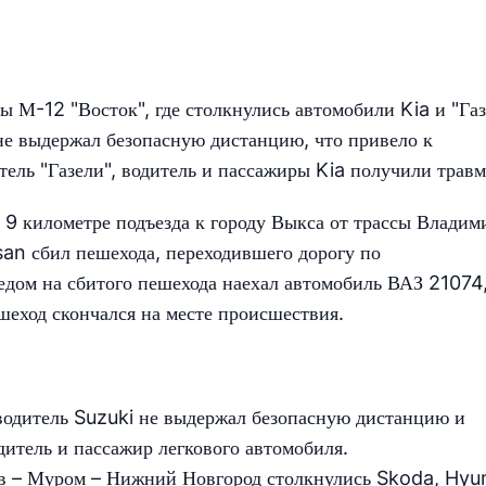
 М-12 "Восток", где столкнулись автомобили Kia и "Газ
не выдержал безопасную дистанцию, что привело к
тель "Газели", водитель и пассажиры Kia получили трав
9 километре подъезда к городу Выкса от трассы Владим
an сбил пешехода, переходившего дорогу по
едом на сбитого пешехода наехал автомобиль ВАЗ 21074
еход скончался на месте происшествия.
одитель Suzuki не выдержал безопасную дистанцию и
дитель и пассажир легкового автомобиля.
ов – Муром – Нижний Новгород столкнулись Skoda, Hyu