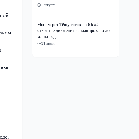
1 августа
ьной
Мост через Тёшу готов на 65%:
открытие движения запланировано до
езком
конца года
31 июля
о
авмы
оде.