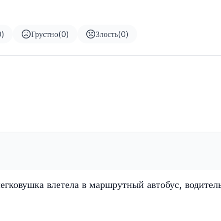
0
)
Грустно
(
0
)
Злость
(
0
)
егковушка влетела в маршрутный автобус, водител