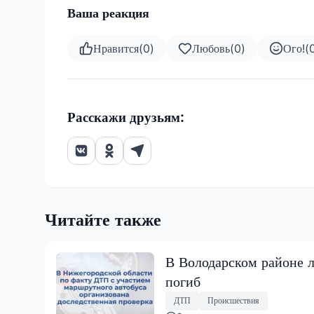
Ваша реакция
Нравится
(
0
)
Любовь
(
0
)
Ого!
(
Расскажи друзьям:
Читайте также
В Володарском районе л
погиб
ДТП
Происшествия