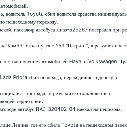
автомобилей.
а, водитель Toyota сбил водителя средства индивидуал
по пешеходному переходу.
вской, пассажир автобуса Лиаз-529267 пострадал при р
 "КамАЗ" столкнулся с УАЗ "Патриот", в результате чег
шло столкновение автомобилей Haval и Volkswagen. Тр
Lada Priora сбил пешехода, переходившего дорогу в
оциклист пострадал в результате столкновения с
гающей территории.
городе автобус ПАЗ-320402-04 наехал на пешехода,
лице Ленина, где его сбила Toyota на пешеходном перех