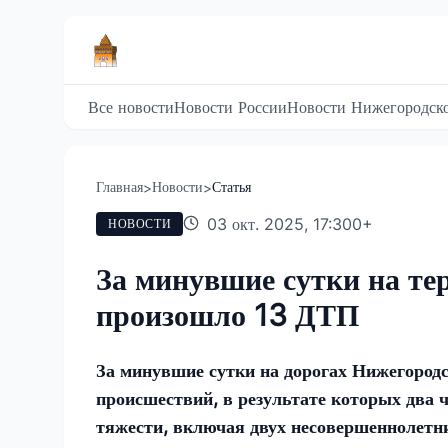
Все новости
Новости России
Новости Нижегородско
Главная
Новости
Статья
>
>
03 окт. 2025, 17:30
0
+
НОВОСТИ
За минувшие сутки на те
произошло 13 ДТП
За минувшие сутки на дорогах Нижегород
происшествий, в результате которых два 
тяжести, включая двух несовершеннолетн