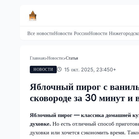
Все новости
Новости России
Новости Нижегородско
Главная
Новости
Статья
>
>
15 окт. 2025, 23:45
0
+
НОВОСТИ
Яблочный пирог с ваниль
сковороде за 30 минут и 
Яблочный пирог — классика домашней кух
духовке.
Но есть отличный способ приготови
духовки или хочется сэкономить время. Так