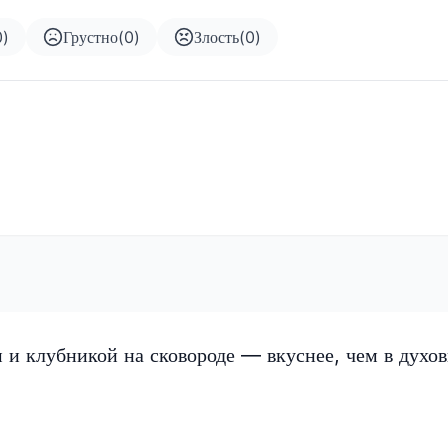
0
)
Грустно
(
0
)
Злость
(
0
)
 и клубникой на сковороде — вкуснее, чем в духов