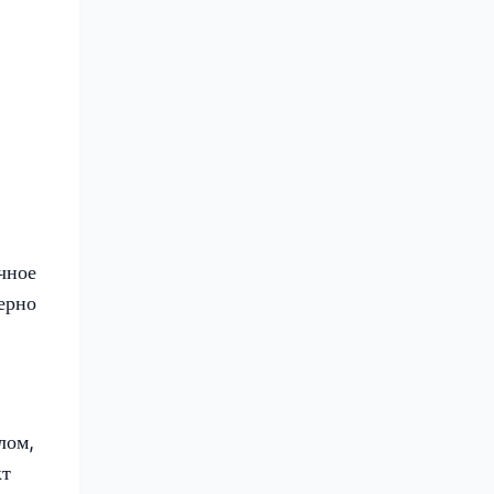
чное
ерно
лом,
кт