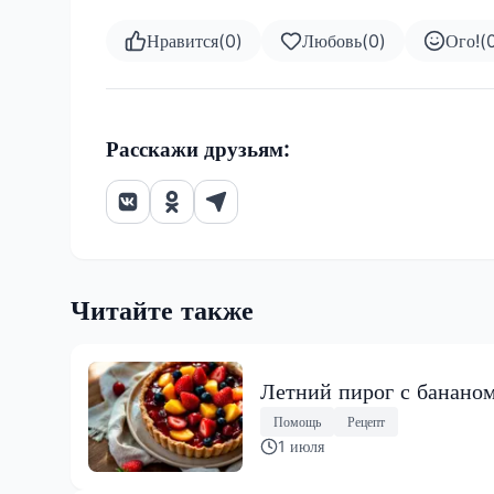
Нравится
(
0
)
Любовь
(
0
)
Ого!
(
Расскажи друзьям:
Читайте также
Летний пирог с бананом
Помощь
Рецепт
1 июля