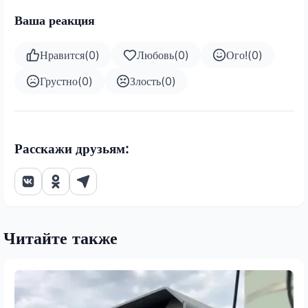
Ваша реакция
Нравится
(
0
)
Любовь
(
0
)
Ого!
(
0
)
Грустно
(
0
)
Злость
(
0
)
Расскажи друзьям:
Читайте также