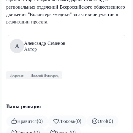
региональных отделений Всероссийского общественного
движения "Волонтеры-медики" за активное участие в
реализации проекта.
Александр Семенов
А
Автор
Здоровье
Нижний Новгород
Ваша реакция
Нравится
(
0
)
Любовь
(
0
)
Ого!
(
0
)
Грустно
(
0
)
Злость
(
0
)