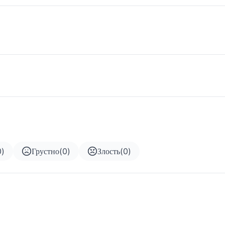
0
)
Грустно
(
0
)
Злость
(
0
)