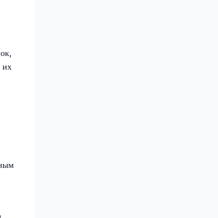
ок,
 их
нным
о