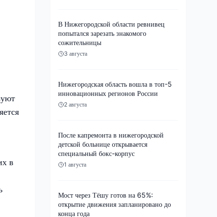
В Нижегородской области ревнивец
попытался зарезать знакомого
сожительницы
3 августа
Нижегородская область вошла в топ-5
инновационных регионов России
зуют
2 августа
яется
После капремонта в нижегородской
детской больнице открывается
специальный бокс-корпус
их в
1 августа
ь
Мост через Тёшу готов на 65%:
открытие движения запланировано до
конца года