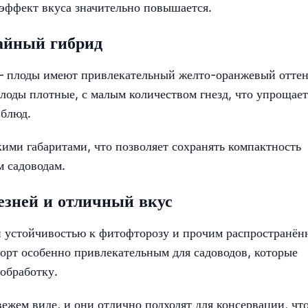
 эффект вкуса значительно повышается.
жайный гибрид
— плоды имеют привлекательный желто-оранжевый оттен
лоды плотные, с малым количеством гнезд, что упрощает
 блюд.
ими габаритами, что позволяет сохранять компактность
м садоводам.
езней и отличный вкус
й устойчивостью к фитофторозу и прочим распространё
сорт особенно привлекательным для садоводов, которые
обработку.
ежем виде, и они отлично подходят для консервации, чт