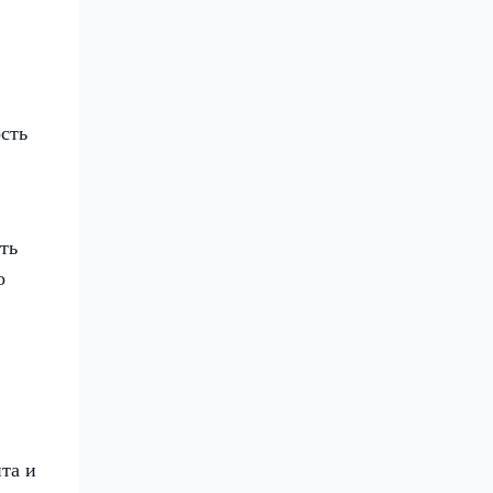
сть
ть
о
та и