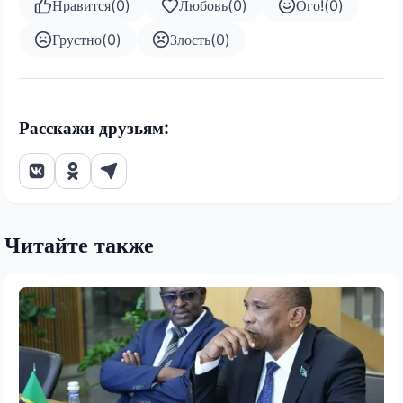
Нравится
(
0
)
Любовь
(
0
)
Ого!
(
0
)
Грустно
(
0
)
Злость
(
0
)
Расскажи друзьям:
Читайте также