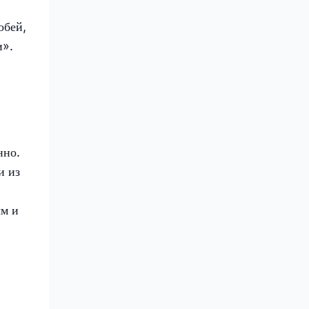
обей,
и».
нно.
и из
ым и