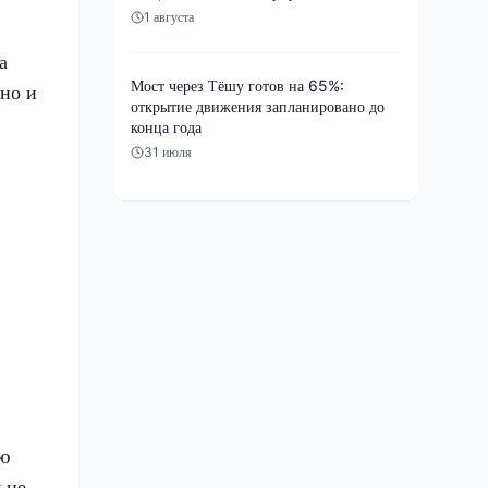
1 августа
а
Мост через Тёшу готов на 65%:
но и
открытие движения запланировано до
конца года
31 июля
ею
 не