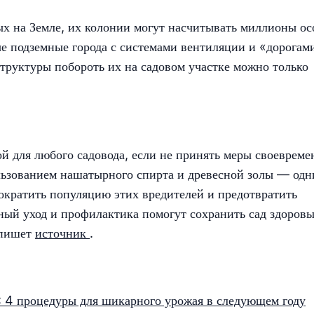
х на Земле, их колонии могут насчитывать миллионы ос
ые подземные города с системами вентиляции и «дорогам
труктуры побороть их на садовом участке можно только
й для любого садовода, если не принять меры своевреме
льзованием нашатырного спирта и древесной золы — одн
ократить популяцию этих вредителей и предотвратить
ный уход и профилактика помогут сохранить сад здоров
 пишет
источник
.
: 4 процедуры для шикарного урожая в следующем году