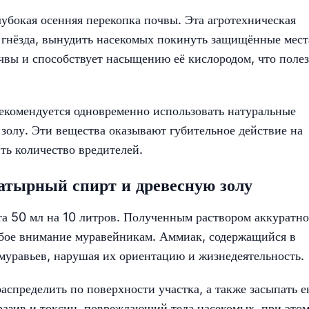
убокая осенняя перекопка почвы. Эта агротехническая
 гнёзда, вынудить насекомых покинуть защищённые мест
чвы и способствует насыщению её кислородом, что полез
комендуется одновременно использовать натуральные
золу. Эти вещества оказывают губительное действие на
ть количество вредителей.
атырный спирт и древесную золу
та 50 мл на 10 литров. Полученным раствором аккуратно
обое внимание муравейникам. Аммиак, содержащийся в
муравьев, нарушая их ориентацию и жизнедеятельность.
аспределить по поверхности участка, а также засыпать 
бразив и токсин, повреждающий тела насекомых, при этом