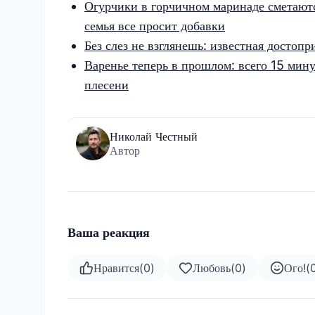
Огурчики в горчичном маринаде сметаютс
семья все просит добавки
Без слез не взглянешь: известная достоп
Варенье теперь в прошлом: всего 15 минут
плесени
Николай Честный
Автор
Ваша реакция
Нравится
(
0
)
Любовь
(
0
)
Ого!
(