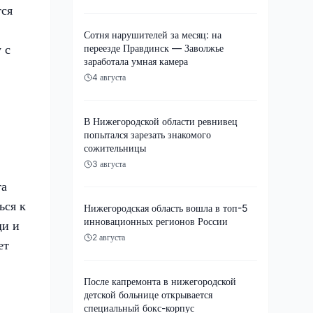
тся
Сотня нарушителей за месяц: на
 с
переезде Правдинск — Заволжье
заработала умная камера
4 августа
В Нижегородской области ревнивец
попытался зарезать знакомого
сожительницы
3 августа
та
ься к
Нижегородская область вошла в топ-5
инновационных регионов России
щи и
2 августа
ет
После капремонта в нижегородской
детской больнице открывается
специальный бокс-корпус