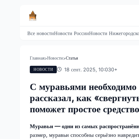
Все новости
Новости России
Новости Нижегородско
Главная
Новости
Статья
>
>
18 сент. 2025, 10:03
0
+
НОВОСТИ
С муравьями необходимо 
рассказал, как «свергну
поможет простое средств
Муравьи — одни из самых распространённ
размер, муравьи способны серьёзно навреди