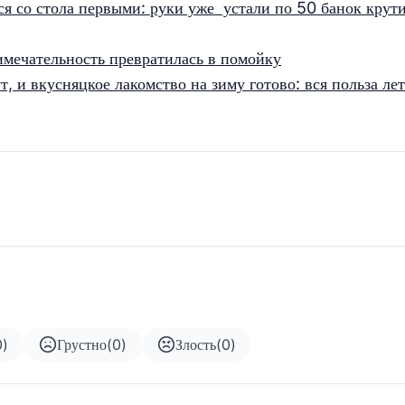
я со стола первыми: руки уже устали по 50 банок крути
римечательность превратилась в помойку
, и вкусняцкое лакомство на зиму готово: вся польза лет
0
)
Грустно
(
0
)
Злость
(
0
)