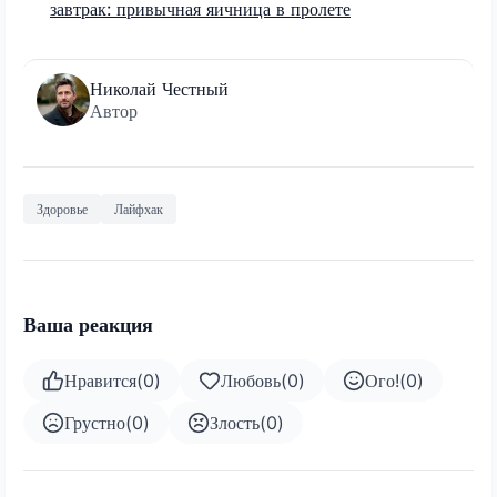
завтрак: привычная яичница в пролете
Николай Честный
Автор
Здоровье
Лайфхак
Ваша реакция
Нравится
(
0
)
Любовь
(
0
)
Ого!
(
0
)
Грустно
(
0
)
Злость
(
0
)