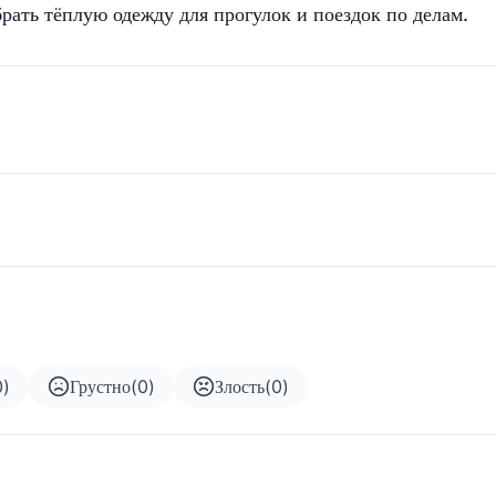
рать тёплую одежду для прогулок и поездок по делам.
0
)
Грустно
(
0
)
Злость
(
0
)