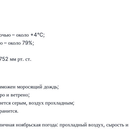
очью – около +4°C;
ью – около 79%;
52 мм рт. ст.
озможен моросящий дождь;
ро и ветрено;
анется серым, воздух прохладным;
ранится.
ичная ноябрьская погода: прохладный воздух, сырость и