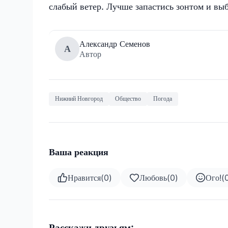
слабый ветер. Лучше запастись зонтом и выб
Александр Семенов
А
Автор
Нижний Новгород
Общество
Погода
Ваша реакция
Нравится
(
0
)
Любовь
(
0
)
Ого!
(
Расскажи друзьям: