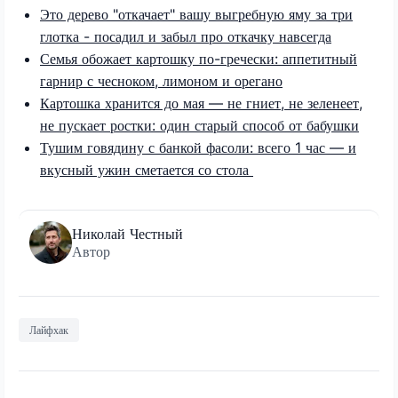
Это дерево "откачает" вашу выгребную яму за три
глотка - посадил и забыл про откачку навсегда
Семья обожает картошку по-гречески: аппетитный
гарнир с чесноком, лимоном и орегано
Картошка хранится до мая — не гниет, не зеленеет,
не пускает ростки: один старый способ от бабушки
Тушим говядину с банкой фасоли: всего 1 час — и
вкусный ужин сметается со стола
Николай Честный
Автор
Лайфхак