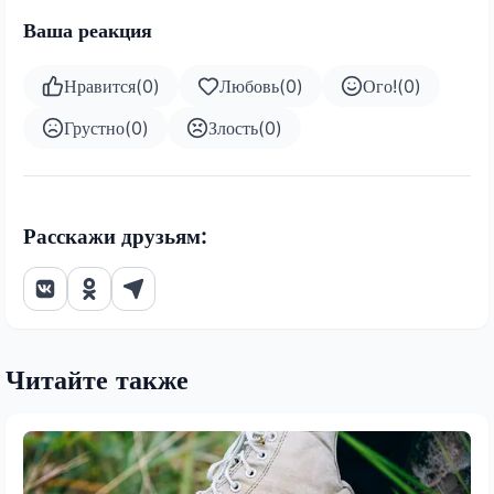
Ваша реакция
Нравится
(
0
)
Любовь
(
0
)
Ого!
(
0
)
Грустно
(
0
)
Злость
(
0
)
Расскажи друзьям:
Читайте также