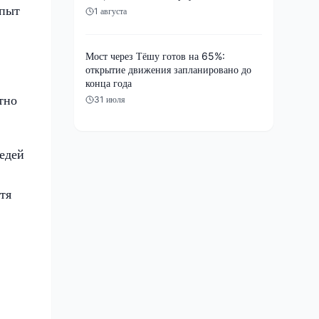
опыт
1 августа
Мост через Тёшу готов на 65%:
открытие движения запланировано до
конца года
тно
31 июля
едей
тя