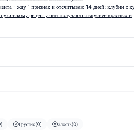
ента - жду 1 признак и отсчитываю 14 дней: клубни с к
грузинскому рецепту они получаются вкуснее красных и
0
)
Грустно
(
0
)
Злость
(
0
)