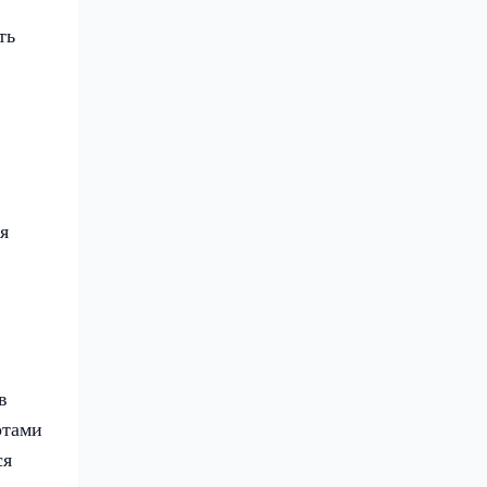
ть
я
в
ртами
ся