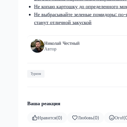
Не копаю картошку до определенного мом
Не выбрасывайте зеленые помидоры: по-
станут отличной закуской
Николай Честный
Автор
Туризм
Ваша реакция
Нравится
(
0
)
Любовь
(
0
)
Ого!
(