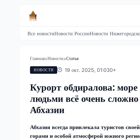
Все новости
Новости России
Новости Нижегородско
Главная
Новости
Статья
>
>
19 окт. 2025, 01:03
0
+
НОВОСТИ
Курорт обдиралова: море 
людьми всё очень сложно 
Абхазии
Абхазия всегда привлекала туристов свое
горами и особой атмосферой южного реги