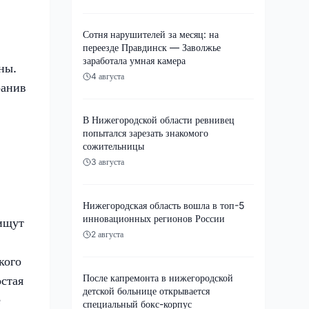
Сотня нарушителей за месяц: на
переезде Правдинск — Заволжье
заработала умная камера
ны.
4 августа
ранив
В Нижегородской области ревнивец
попытался зарезать знакомого
сожительницы
3 августа
Нижегородская область вошла в топ-5
инновационных регионов России
 ищут
2 августа
кого
После капремонта в нижегородской
остая
детской больнице открывается
е
специальный бокс-корпус