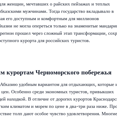
для женщин, мечтавших о райских пейзажах и теплых
бхазскими мужчинами. Тогда государство вкладывало в
елая его доступным и комфортным для миллионов
хазии не могла опереться только на знаменитые мандари
 регион прошел через сложный этап трансформации, сох
оступного курорта для российских туристов.
им курортам Черноморского побережья
т Абхазию удобным вариантом для отдыхающих, которые
 цен. Особенно среди экономных туристов, привыкших
щей находкой. В отличие от дорогих курортов Краснодарс
гким климатом и морем по цене в два-три раза ниже. Пр
тствие толп дают особое чувство удовлетворения. Многи