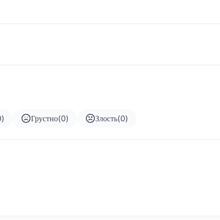
0
)
Грустно
(
0
)
Злость
(
0
)