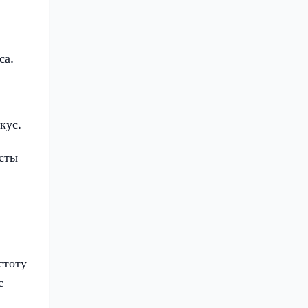
са.
кус.
осты
стоту
с