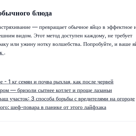
еобычного блюда
 встряхивание — превращает обычное яйцо в эффектное 
ешним видом. Этот метод доступен каждому, не требует
раку или ужину нотку волшебства. Попробуйте, и ваше я
ик
.
 - 1 кг семян и почва рыхлая, как после червей
ром — бризоли сытнее котлет и проще лазаньи
аш участок: 3 способа борьбы с вредителями на огороде
ого: шеф-повара в панике от этого лайфхака