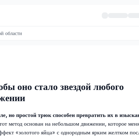
й области
обы оно стало звездой любого
ижении
е, но простой трюк способен превратить их в изыска
тот метод основан на небольшом движении, которое мен
эффект «золотого яйца» с однородным ярким желтком пос