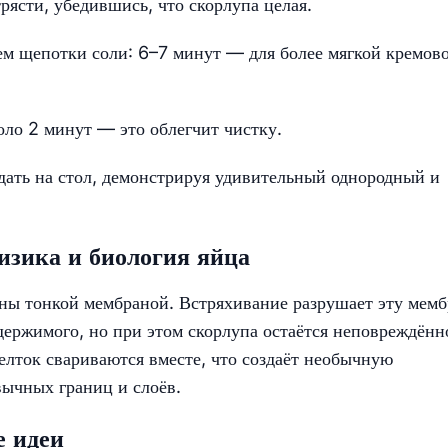
рясти, убедившись, что скорлупа целая.
ем щепотки соли: 6–7 минут — для более мягкой кремов
оло 2 минут — это облегчит чистку.
одать на стол, демонстрируя удивительный однородный и
физика и биология яйца
ны тонкой мембраной. Встряхивание разрушает эту мемб
ержимого, но при этом скорлупа остаётся неповреждённ
елток свариваются вместе, что создаёт необычную
вычных границ и слоёв.
е идеи