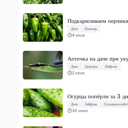
Подкармливаем перчики 
Дача
Помощь
4 июля
Аптечка на даче при уку
Дача
Здоровье
Лайфхак
2 июля
Огурцы попёрли за 3 д
Дача
Лайфхак
Сельскоехозяйс
30 июня