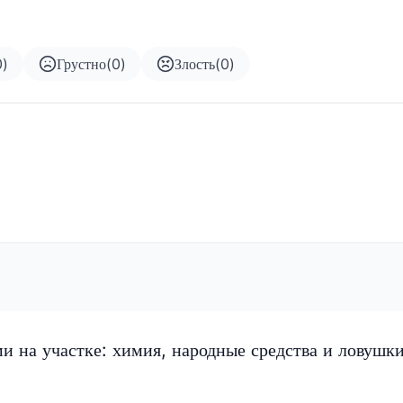
0
)
Грустно
(
0
)
Злость
(
0
)
ми на участке: химия, народные средства и ловушк