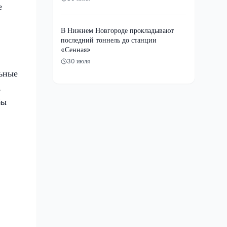
е
В Нижнем Новгороде прокладывают
последний тоннель до станции
«Сенная»
30 июля
льные
.
бы