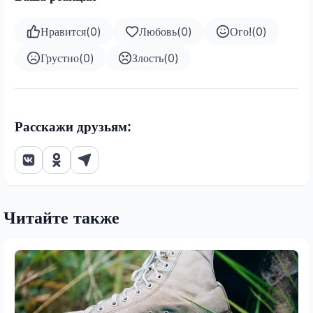
Нравится
(
0
)
Любовь
(
0
)
Ого!
(
0
)
Грустно
(
0
)
Злость
(
0
)
Расскажи друзьям:
Читайте также