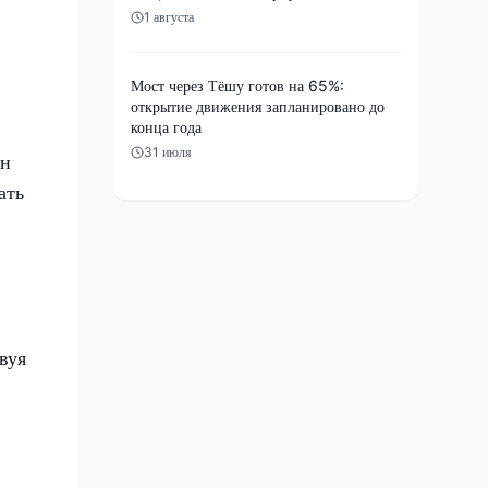
1 августа
Мост через Тёшу готов на 65%:
открытие движения запланировано до
конца года
31 июля
он
ать
вуя