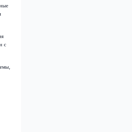
тные
и
ия
н с
емы,