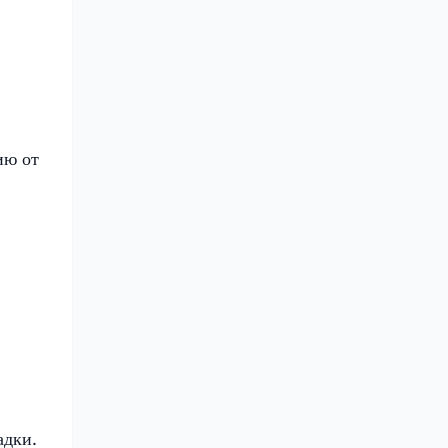
ию от
адки.