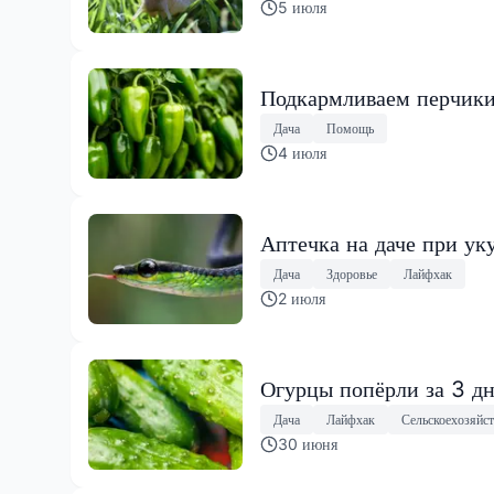
5 июля
Подкармливаем перчики 
Дача
Помощь
4 июля
Аптечка на даче при уку
Дача
Здоровье
Лайфхак
2 июля
Огурцы попёрли за 3 д
Дача
Лайфхак
Сельскоехозяйс
30 июня