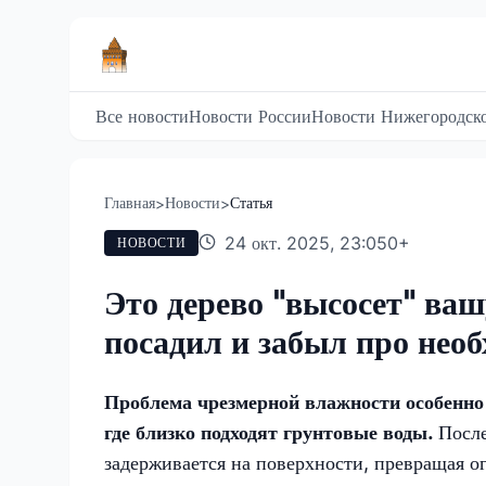
Все новости
Новости России
Новости Нижегородско
Главная
Новости
Статья
>
>
24 окт. 2025, 23:05
0
+
НОВОСТИ
Это дерево "высосет" ваш
посадил и забыл про необ
Проблема чрезмерной влажности особенно
где близко подходят грунтовые воды.
После
задерживается на поверхности, превращая ог