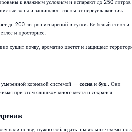
ированы к влажным условиям и испаряют до 250 литров
енистые зоны и защищают газоны от переувлажнения.
аёт до 200 литров испарений в сутки. Её белый ствол и
ветлее и просторнее.
но сушит почву, ароматно цветет и защищает территор
с умеренной корневой системой —
сосна
и
бук
. Они
анимая при этом слишком много места и сохраняя
одренаж
 осушали почву, нужно соблюдать правильные схемы пос