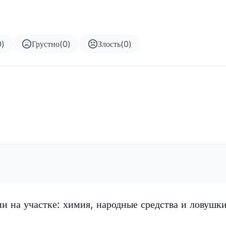
0
)
Грустно
(
0
)
Злость
(
0
)
ми на участке: химия, народные средства и ловушк