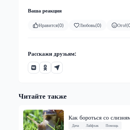
Ваша реакция
Нравится
(
0
)
Любовь
(
0
)
Ого!
(
Расскажи друзьям:
Читайте также
Как бороться со слизня
Дача
Лайфхак
Помощь