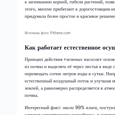
к загниванию корней, гибели растений, поя
этого, многие прибегают к дорогостоящим и
придумала более простое и красивое решен
Источник фото:
PXhere.com
Как работает естественное осу
Принцип действия «зеленых насосов» основ
из почвы и выделять её через листья в виде 
перемещать сотни литров воды в сутки. Нап
естественный воздушный поток и улучшая ми
землей, а равномерно распределяется в атм
почвы.
Интересный факт: около 99% влаги, поступаю
элемент естественного водообмена, в которо