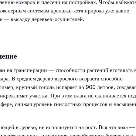
влению комаров и плесени на постройках. Чтобы избежат
нженерным системам дренажа, хотя природа уже давно
ие — высадку деревьев-осушителей.
шение
ан на транспирации — способности растений втягивать 
пара. В среднем дерево взрослого возраста способно
ример, крупный тополь испаряет до 900 литров, создава
кроклимат участка. При этом влага не скапливается под
осфере, снижая уровень гнилостных процессов и насыщен
щей в дерево, не используется на рост. Вся эта вода —
м растительность играет роль своеобразного биодренажа.