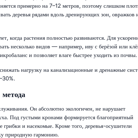
аняется примерно на 7–12 метров, поэтому слишком пло
ать деревья рядами вдоль дренирующих зон, овражков 
ет, когда растения полностью развиваются. Для ускорен
ть несколько видов — например, иву с берёзой или клё
икробаланс и позволяет влаге быстрее уходить из почвы.
нижать нагрузку на канализационные и дренажные сист
0–30%.
 метода
бслуживания. Он абсолютно экологичен, не нарушает
духа. Под густыми кронами формируется благоприятный
е грибки и насекомые. Кроме того, деревья-осушители
ку природную гармонию.