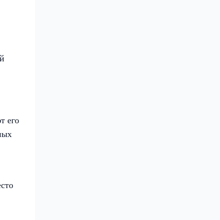
ой
т его
ных
есто