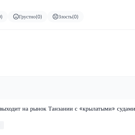
0
)
Грустно
(
0
)
Злость
(
0
)
 выходит на рынок Танзании с «крылатыми» судами
м