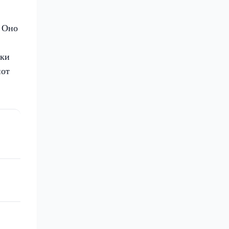
. Оно
дки
пот