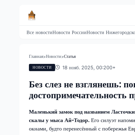
Все новости
Новости России
Новости Нижегородско
Главная
Новости
Статья
>
>
18 нояб. 2025, 00:20
0
+
НОВОСТИ
Без слез не взглянешь: п
достопримечательность п
Маленький замок под названием Ласточки
скалы у мыса Ай-Тодор.
Его силуэт напом
окнами, будто перенесённый с побережья Ев