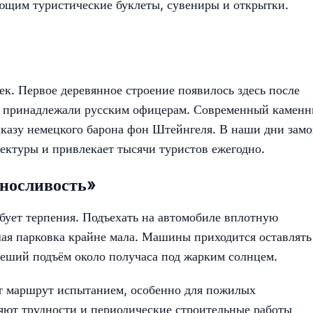
ющим туристические буклеты, сувениры и открытки.
ек. Первое деревянное строение появилось здесь после
ли принадлежали русским офицерам. Современный камен
заказу немецкого барона фон Штейнгеля. В наши дни замо
тектуры и привлекает тысячи туристов ежегодно.
ыносливость»
ебует терпения. Подъехать на автомобиле вплотную
ая парковка крайне мала. Машины приходится оставлять
 пеший подъём около получаса под жарким солнцем.
ет маршрут испытанием, особенно для пожилых
яют трудности и периодические строительные работы