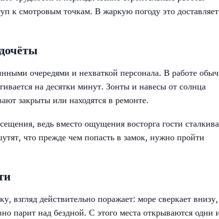
уп к смотровым точкам. В жаркую погоду это доставляет
едочёты
инными очередями и нехваткой персонала. В работе обы
ягивается на десятки минут. Зонты и навесы от солнца
вают закрыты или находятся в ремонте.
осещения, ведь вместо ощущения восторга гости сталкив
утят, что прежде чем попасть в замок, нужно пройти
ти
ку, взгляд действительно поражает: море сверкает внизу,
вно парит над бездной. С этого места открываются одни 