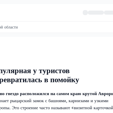
й области
опулярная у туристов
ревратилась в помойку
но гнездо расположился на самом краю крутой Аврор
инает рыцарский замок с башнями, карнизами и узкими
ропы. Это строение часто называют «визитной карточко