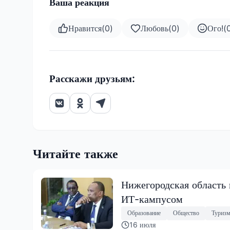
Ваша реакция
Нравится
(
0
)
Любовь
(
0
)
Ого!
(
Расскажи друзьям:
Читайте также
Нижегородская область
ИТ-кампусом
Образование
Общество
Туриз
16 июля