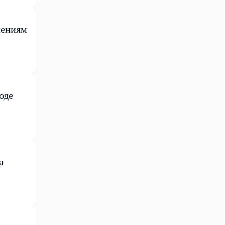
лениям
оде
а