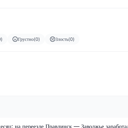
0
)
Грустно
(
0
)
Злость
(
0
)
есяц: на переезде Правдинск — Заволжье заработа