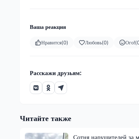
Ваша реакция
Нравится
(
0
)
Любовь
(
0
)
Ого!
(
Расскажи друзьям:
Читайте также
Сотня нарушителей за м