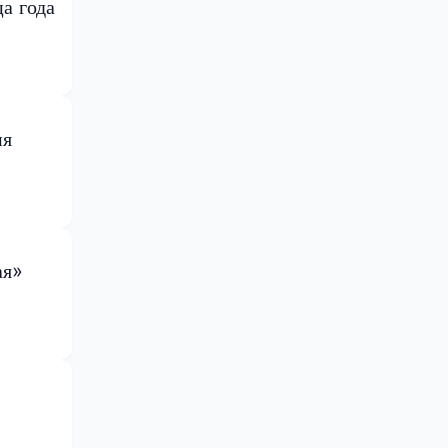
а года
ия
ая»