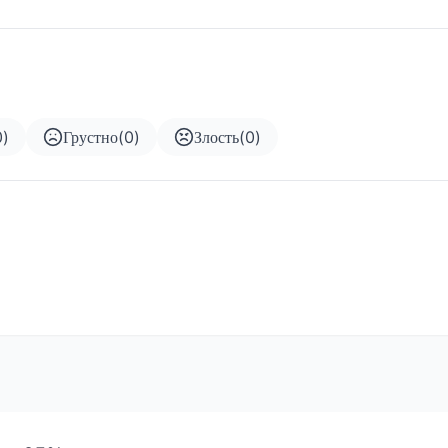
0
)
Грустно
(
0
)
Злость
(
0
)