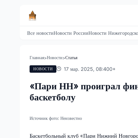
Все новости
Новости России
Новости Нижегородско
Главная
Новости
Статья
>
>
17 мар. 2025, 08:40
0
+
НОВОСТИ
«Пари НН» проиграл фин
баскетболу
Источник фото:
Неизвестно
Баскетбольный клуб «Пари Нижний Новгород