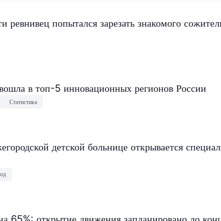
и ревнивец попытался зарезать знакомого сожите
 вошла в топ-5 инновационных регионов России
Статистика
егородской детской больнице открывается специа
од
на 65%: открытие движения запланировано до конц