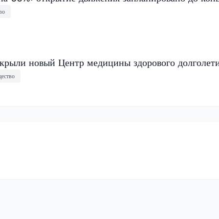
во
крыли новый Центр медицины здорового долголет
ество