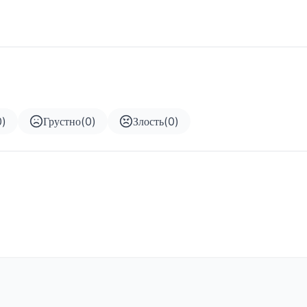
0
)
Грустно
(
0
)
Злость
(
0
)