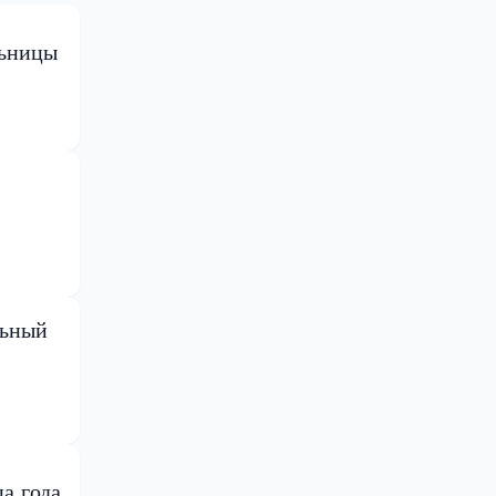
льницы
льный
а года