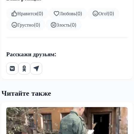
Нравится
(
0
)
Любовь
(
0
)
Ого!
(
0
)
Грустно
(
0
)
Злость
(
0
)
Расскажи друзьям:
Читайте также