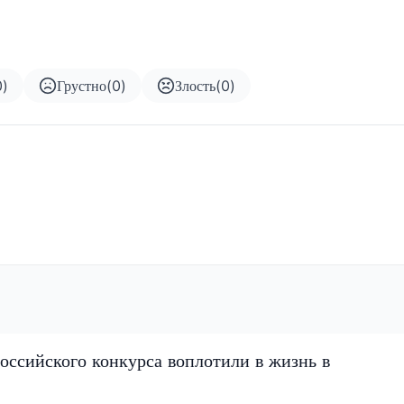
0
)
Грустно
(
0
)
Злость
(
0
)
оссийского конкурса воплотили в жизнь в