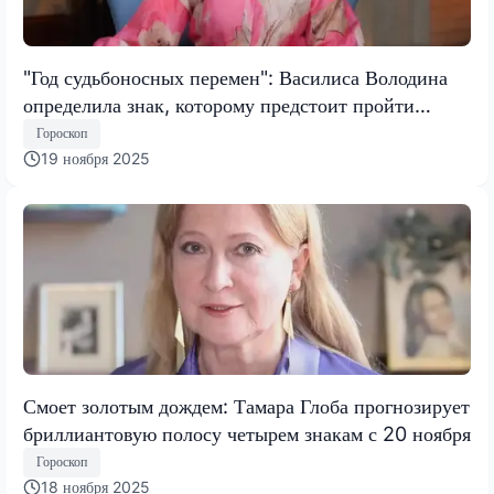
"Год судьбоносных перемен": Василиса Володина
определила знак, которому предстоит пройти
испытание, меняющее все
Гороскоп
19 ноября 2025
Смоет золотым дождем: Тамара Глоба прогнозирует
бриллиантовую полосу четырем знакам с 20 ноября
Гороскоп
18 ноября 2025