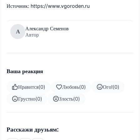
Источник: https://www.vgoroden.ru
Александр Семенов
А
Автор
Ваша реакция
Нравится
(
0
)
Любовь
(
0
)
Ого!
(
0
)
Грустно
(
0
)
Злость
(
0
)
Расскажи друзьям: