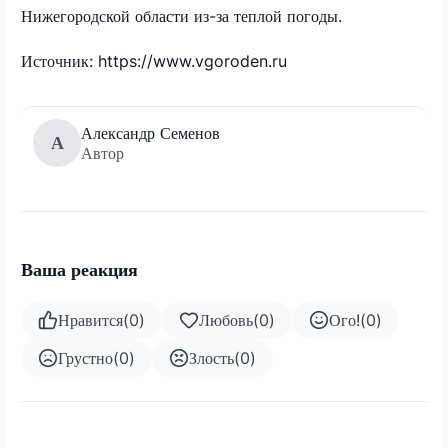
Нижегородской области из-за теплой погоды.
Источник: https://www.vgoroden.ru
Александр Семенов
А
Автор
Ваша реакция
Нравится
(
0
)
Любовь
(
0
)
Ого!
(
0
)
Грустно
(
0
)
Злость
(
0
)