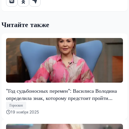
Читайте также
"Год судьбоносных перемен": Василиса Володина
определила знак, которому предстоит пройти
испытание, меняющее все
Гороскоп
19 ноября 2025