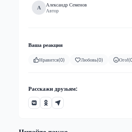
Александр Семенов
А
Автор
Ваша реакция
Нравится
(
0
)
Любовь
(
0
)
Ого!
(
Расскажи друзьям:
Читайте также