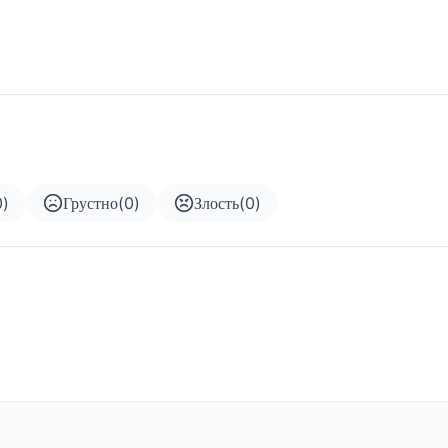
0
)
Грустно
(
0
)
Злость
(
0
)