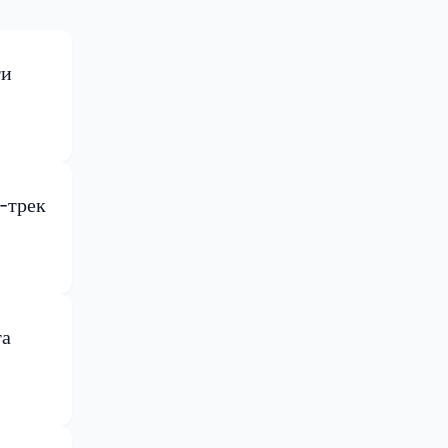
ти
-трек
та