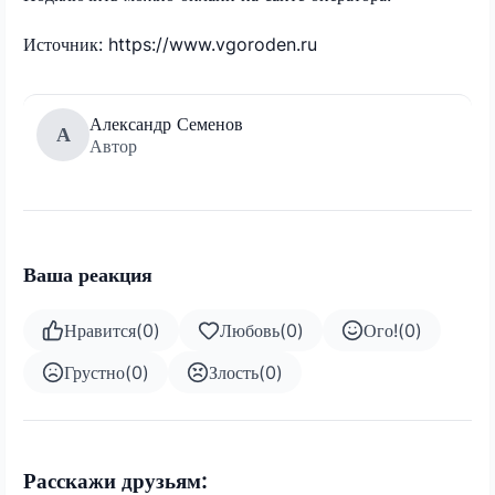
Источник: https://www.vgoroden.ru
Александр Семенов
А
Автор
Ваша реакция
Нравится
(
0
)
Любовь
(
0
)
Ого!
(
0
)
Грустно
(
0
)
Злость
(
0
)
Расскажи друзьям: