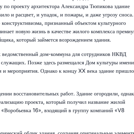
у по проекту архитектора Александра Тюпикова здание
ило и расцвет, и упадок, и пожары, и даже угрозу сноса.
о конструктивизма, признанный объектом культурного
чинает новую жизнь в качестве жилого комплекса премиу
ойщика, который займется возрождением здания.
к ведомственный дом-коммуна для сотрудников НКВД
 служащих. Позже здесь размещался Дом культуры имени
и и мероприятия. Однако к концу XX века здание пришло
ении восстановительных работ. Здание огородили, однак
реализацию проекта, который получил название жилой
З «Воробьевка 16», входящий в группу компаний «V8
рический облик здания, сохраняя оригинальные элемент