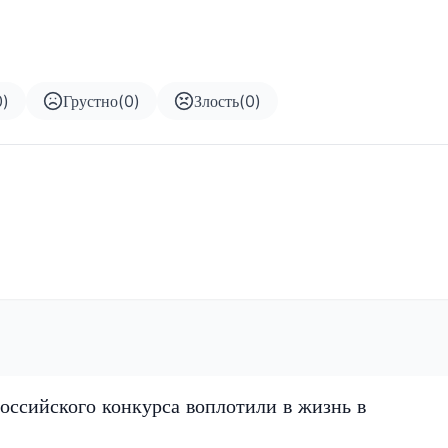
0
)
Грустно
(
0
)
Злость
(
0
)
оссийского конкурса воплотили в жизнь в