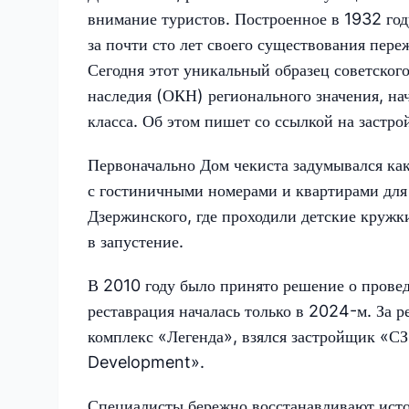
внимание туристов. Построенное в 1932 год
за почти сто лет своего существования переж
Сегодня этот уникальный образец советског
наследия (ОКН) регионального значения, на
класса. Об этом пишет со ссылкой на застр
Первоначально Дом чекиста задумывался ка
с гостиничными номерами и квартирами для
Дзержинского, где проходили детские кружк
в запустение.
В 2010 году было принято решение о провед
реставрация началась только в 2024-м. За 
комплекс «Легенда», взялся застройщик «С
Development».
Специалисты бережно восстанавливают исто