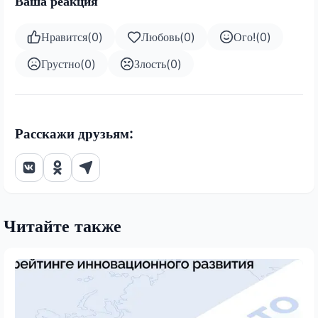
Ваша реакция
Нравится
(
0
)
Любовь
(
0
)
Ого!
(
0
)
Грустно
(
0
)
Злость
(
0
)
Расскажи друзьям:
Читайте также