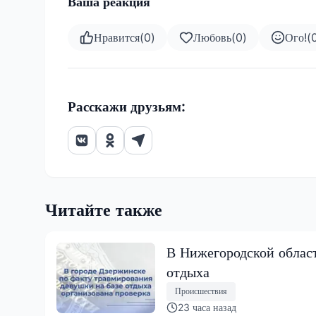
Ваша реакция
Нравится
(
0
)
Любовь
(
0
)
Ого!
(
Расскажи друзьям:
Читайте также
В Нижегородской област
отдыха
Происшествия
23 часа назад