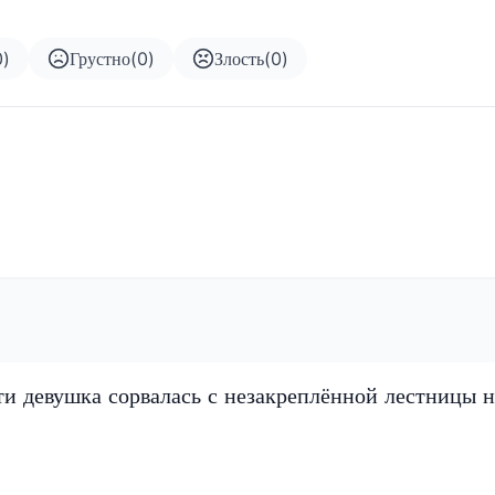
0
)
Грустно
(
0
)
Злость
(
0
)
и девушка сорвалась с незакреплённой лестницы н