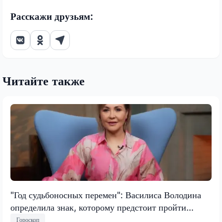
Расскажи друзьям:
Читайте также
"Год судьбоносных перемен": Василиса Володина
определила знак, которому предстоит пройти
испытание, меняющее все
Гороскоп