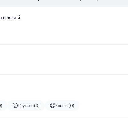
сеевской.
0
)
Грустно
(
0
)
Злость
(
0
)