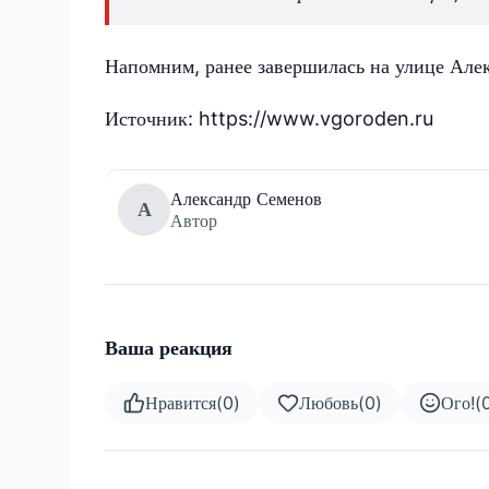
Напомним, ранее завершилась на улице Алек
Источник: https://www.vgoroden.ru
Александр Семенов
А
Автор
Ваша реакция
Нравится
(
0
)
Любовь
(
0
)
Ого!
(