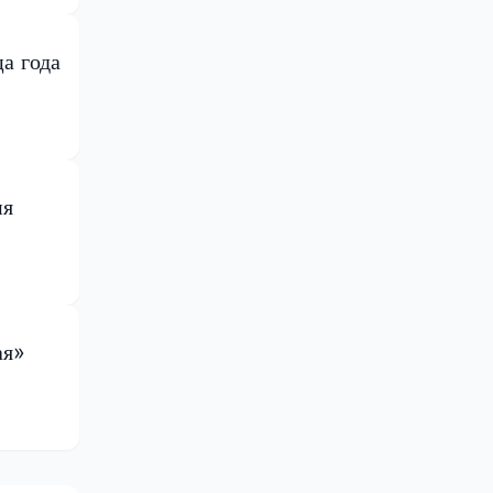
а года
ия
ая»