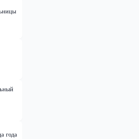
льницы
льный
а года