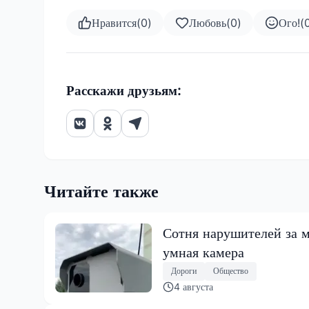
Нравится
(
0
)
Любовь
(
0
)
Ого!
(
Расскажи друзьям:
Читайте также
Сотня нарушителей за м
умная камера
Дороги
Общество
4 августа